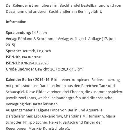
Der Kalender ist nun überall im Buchhandel bestellbar und wird von
Dussmann und anderen Buchhändlern in Berlin geführt.
Information:
Spiralbindung:
14 Seiten
Verlag:
Böhland & Schremmer Verlag; Auflage: 1. Auflage (17. Juni
2015)
Sprache:
Deutsch, Englisch
ISBN-10:
3943622096
ISBN-13:
978-3943622096
Größe und/oder Gewicht:
26,7 x 20,3 x 1,3 cm
Kalender Berlin / 2014 -16:
Bilder einer komplexen Bildinszenierung
mit professionellen DarstellerInnen aus den Bereichen Tanz und
Schauspiel. Diese Bilder vereinen drei Ebenen, die zusammenspielen.
Jeweils zwei Fotos, welche ineinandergreifen und die szenische
Bewegung der DarstellerInnen.
Ausgangsmaterial: Eigene Fotos von Berlin und Aquarelle.
DarstellerInnen: Erol Alexandrow, Chandana M. Hörmann, Maria
Schröder, Philipp Locher, Heike F. Bartsch und Kinder der
Regenbogen Musik&- Kunstschule e.V.