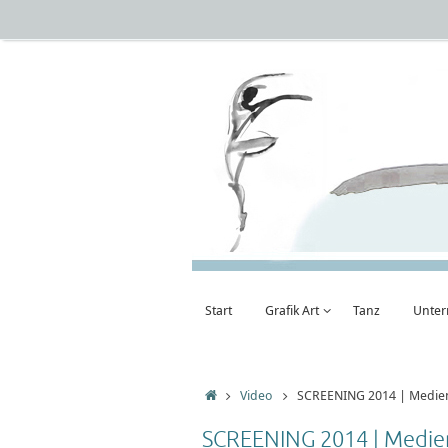
Zum
Inhalt
springen
Zum
Start
Grafik Art
Tanz
Unter
Inhalt
springen
Startseite
Video
SCREENING 2014 | Medienw
SCREENING 2014 | Medienw