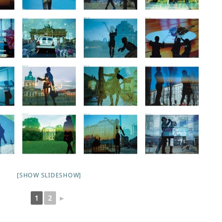
[SHOW SLIDESHOW]
1
2
►