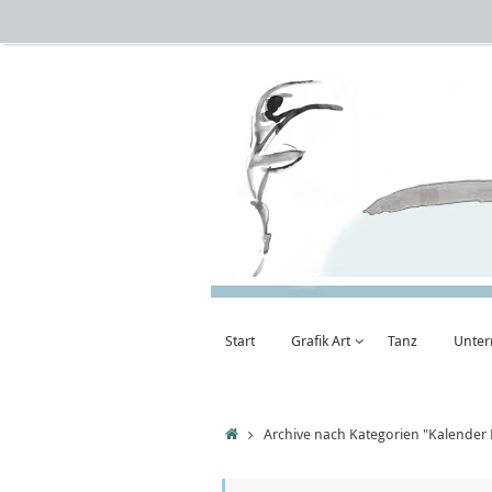
Zum
Inhalt
springen
Zum
Start
Grafik Art
Tanz
Unter
Inhalt
springen
Startseite
Archive nach Kategorien "Kalender 