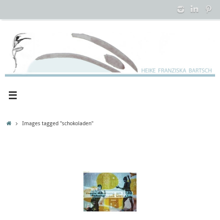
Zum
Inhalt
springen
Startseite
Images tagged "schokoladen"