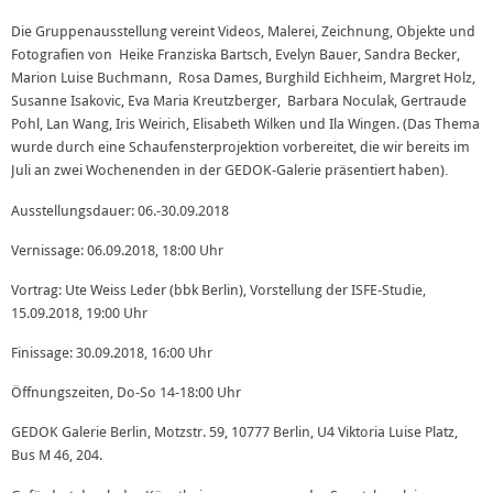
Die Gruppenausstellung vereint Videos, Malerei, Zeichnung, Objekte und
Fotografien von Heike Franziska Bartsch, Evelyn Bauer, Sandra Becker,
Marion Luise Buchmann, Rosa Dames, Burghild Eichheim, Margret Holz,
Susanne Isakovic, Eva Maria Kreutzberger, Barbara Noculak, Gertraude
Pohl, Lan Wang, Iris Weirich, Elisabeth Wilken und Ila Wingen. (Das Thema
wurde durch eine Schaufensterprojektion vorbereitet, die wir bereits im
Juli an zwei Wochenenden in der GEDOK-Galerie präsentiert haben)
.
Ausstellungsdauer: 06.-30.09.2018
Vernissage: 06.09.2018, 18:00 Uhr
Vortrag: Ute Weiss Leder (bbk Berlin), Vorstellung der ISFE-Studie,
15.09.2018, 19:00 Uhr
Finissage: 30.09.2018, 16:00 Uhr
Öffnungszeiten, Do-So 14-18:00 Uhr
GEDOK Galerie Berlin, Motzstr. 59, 10777 Berlin, U4 Viktoria Luise Platz,
Bus M 46, 204.