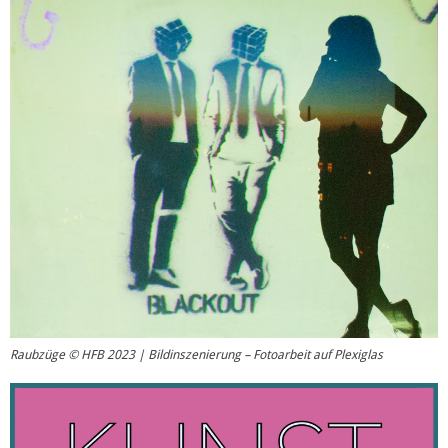
Raubzüge © HFB 2023 | Bildinszenierung – Fotoarbeit auf Plexiglas