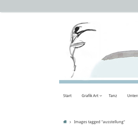
Zum
Inhalt
springen
Zum
Start
Grafik Art
Tanz
Unter
Inhalt
springen
Startseite
Images tagged "ausstellung"