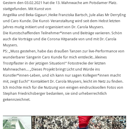
Gestern den 03.02.2021 hat die 13. Mahnwache am Potsdamer Platz.
stattgefunden. Mit Kunst von
Angelika und Beka Gigauri ,Heike Franziska Bartsch, Jule alias Mr DerryEng
und Caro Kunde. Die Kunst- Veranstaltung wird seit dem Hebst letzten
Jahres mutig initiiert und organisiert von Dr. Carola Muysers.
Die Kunstschaffenden Teilnehmer*innen und Beiträge variieren. Schön
auch die Vorträge und die Corona Hitparade von und mit Dr. Carola
Muysers.
PS: „Muss gestehen, habe das draußen Tanzen zur live-Performance von
wunderbarer Sängerin Caro Kunde für mich entdeckt…kleines
Trostpflaster in der jetzigen Situation!“ Fotostrecke der letzten
Mahnwachen… „Dieses Projekt bringt Licht und Würde ins
Künstler*innen-Leben, und ich kann nur sagen Kollegen*innen macht
mit, zeigt Euch!“ Kontaktiert Dr. Carola Muysers, leicht im Netz zu finden.
Ich möchte mich für die Nutzung von einigen eindrucksvollen Fotos von
Stephan Friedrichsberger bedanken, sie sind urheberrechtlich
gekennzeichnet.